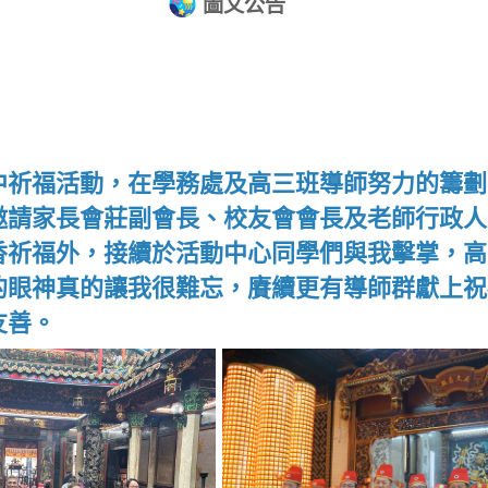
圖文公告
中祈福活動，在學務處及高三班導師努力的籌劃
邀請家長會莊副會長、校友會會長及老師行政人
香祈福外，接續於活動中心同學們與我擊掌，高
的眼神真的讓我很難忘，賡續更有導師群獻上祝
友善。