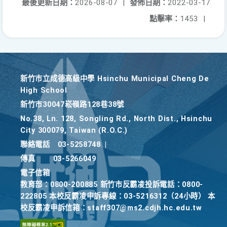
最後更新日期：
2026-08-07
|
發佈日期：
2022-03-17
點擊率：
1453
|
新竹巿立成德高級中學 Hsinchu Municipal Cheng De
High School
新竹巿30047崧嶺路128巷38號
No.38, Ln. 128, Songling Rd., North Dist., Hsinchu
City 300079, Taiwan (R.O.C.)
聯絡電話
03-5258748
|
傳真
03-5266049
電子信箱
教育部：0800-200885 新竹市反霸凌投訴電話：0800-
222805 本校反霸凌申訴專線：03-5216312（24小時） 本
校反霸凌申訴信箱：staff307@ms2.cdjh.hc.edu.tw