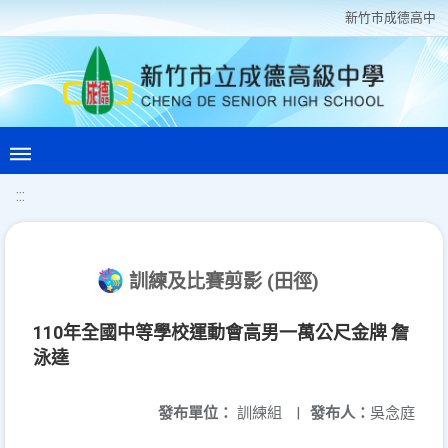
新竹巿成德高中
:::
訓練及比賽剪影 (田徑)
110年全國中等學校運動會高男一萬公尺金牌 詹
泳逵
發布單位：
訓練組
|
發布人：
吳念庭