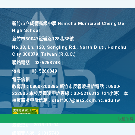
新竹巿立成德高級中學 Hsinchu Municipal Cheng De
High School
新竹巿30047崧嶺路128巷38號
No.38, Ln. 128, Songling Rd., North Dist., Hsinchu
City 300079, Taiwan (R.O.C.)
聯絡電話
03-5258748
|
傳真
03-5266049
電子信箱
教育部：0800-200885 新竹市反霸凌投訴電話：0800-
222805 本校反霸凌申訴專線：03-5216312（24小時） 本
校反霸凌申訴信箱：staff307@ms2.cdjh.hc.edu.tw
版權所有
最後更新
2019-11-04
總瀏覽人次
21315748