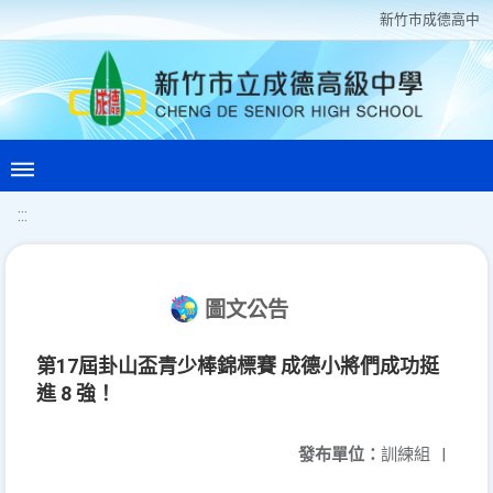
新竹巿成德高中
:::
圖文公告
第17屆卦山盃青少棒錦標賽 成德小將們成功挺
進 8 強！
發布單位：
訓練組
|