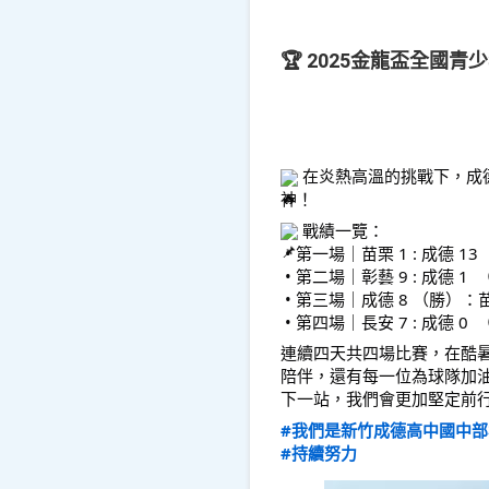
🏆 2025金龍盃全國
 在炎熱高溫的挑戰下，成
神！
 戰績一覽：
 • 第一場｜苗栗 1 : 成德 13
 • 第二場｜彰藝 9 : 成德 1 
 • 第三場｜成德 8 （勝）：苗
 • 第四場｜長安 7 : 成德 0 
連續四天共四場比賽，在酷
陪伴，還有每一位為球隊加
下一站，我們會更加堅定前
#我們是新竹成德高中國中部
#持續努力