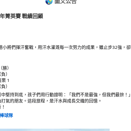
圖文公告
青少年菁英賽 戰績回顧
德小將們揮汗奮戰，用汗水灌溉每一次努力的成果，雖止步32強，
 （勝）
 （負）
栗 1 
 （負）
暑中堅持到底，孩子們用行動證明：「我們不是最強，但我們最拚！
油打氣的朋友。這段旅程，是汗水與成長交織的回憶。
行！
棒球隊