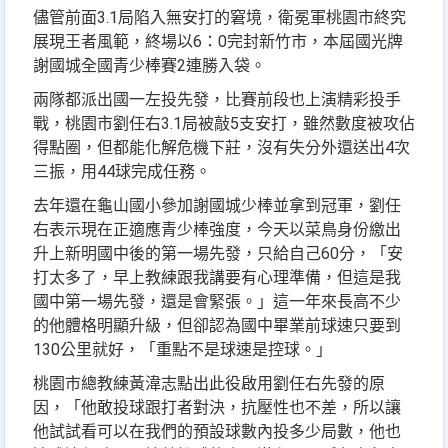
儘管前面3.1局陷入無安打的窘境，衛冕軍桃園市終究
展現王者風範，終場以6：0完封新竹市，本屆國光牌
謝國城全國青少棒賽2連勝入袋。
兩隊都派出國一左投先發，比賽前段也上演精彩投手
戰，桃園市劉任右3.1局被敲5支安打，雖然數度被攻佔
得點圈，但都能化解危機下莊，沒有失分外還送出4次
三振，用44球完成任務。
去年還在龜山國小參加謝國城少棒並拿到冠軍，劉任
右表示現在正適應青少棒強度，今天以菜鳥身份繳出
升上新明國中後的第一場先發，只給自己60分，「安
打太多了，早上教練跟我講要有心理準備，但這是我
國中第一場先發，還是會緊張。」這一年來長高不少
的他體格明顯升級，但卻認為國中畢業前球速只要到
130公里就好，「重點不是球速是控球。」
桃園市總教練黃湋志點出此役啟用劉任右先發的原
因，「他敢投球跟打者對決，抗壓性也不差，所以讓
他試試看可以在我們的預設球數內投多少局數，他也