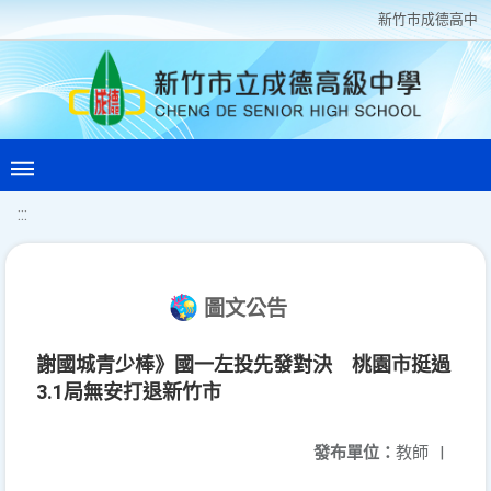
新竹巿成德高中
:::
圖文公告
謝國城青少棒》國一左投先發對決 桃園市挺過
3.1局無安打退新竹市
發布單位：
教師
|