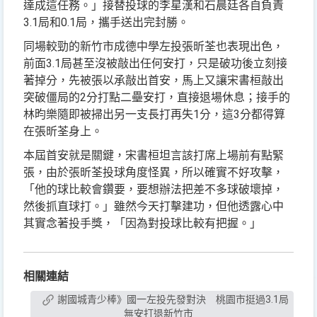
達成這任務。」接替投球的李星漢和石晨廷各自負責
3.1局和0.1局，攜手送出完封勝。
同場較勁的新竹市成德中學左投張昕荃也表現出色，
前面3.1局甚至沒被敲出任何安打，只是破功後立刻接
著掉分，先被張以承敲出首安，馬上又讓宋書桓敲出
突破僵局的2分打點二壘安打，直接退場休息；接手的
林昀樂隨即被掃出另一支長打再失1分，這3分都得算
在張昕荃身上。
本屆首安就是關鍵，宋書桓坦言該打席上場前有點緊
張，由於張昕荃投球角度怪異，所以確實不好攻擊，
「他的球比較會鑽要，要想辦法把差不多球破壞掉，
然後抓直球打。」雖然今天打擊建功，但他透露心中
其實念著投手獎，「因為對投球比較有把握。」
相關連結
謝國城青少棒》國一左投先發對決 桃園市挺過3.1局
無安打退新竹市