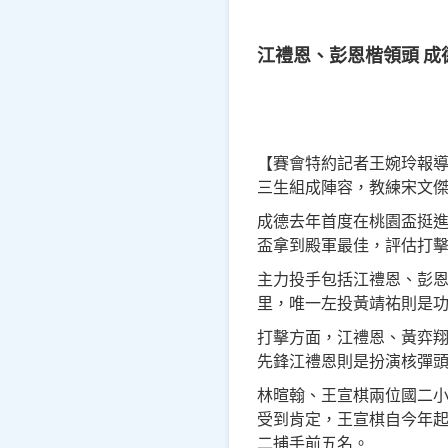
江禮恩、彭恩楷領頭 成
【賽會特約記者王婉玲報導
三生組成陣容，教練宋文傑
成德去年首度在桃園盃挺進
盃拿到殿軍最佳，評估打
主力投手包括江禮恩、彭恩
里，唯一左投黃靖祐則是
打擊方面，江禮恩、黃弈
先鋒江禮恩則是扮演核彈
林暄翰、王宣棋兩位國二小
受到肯定，王宣棋自今年
二捕手前五名。