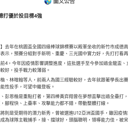
圖文公告
德打優於投目標4強
】去年在桃園盃全國四級棒球錦標賽以殿軍坐收的新竹市成德高中
表示，預賽分組對手新明、重慶、三光國中實力好，先打打看再
前4，今年因疫情影響調整進度，這批選手至今參加過金龍盃、
擊較好，投手戰力較薄弱。
楷、林暄翰等人，前兩人為國三經驗較好，去年就跟著學長出賽
功能性投手，可望中繼登板。
翔、彭恩楷是重點打者，第四棒黃弈翔曾在夢想盃擊出過全壘打
頭，腳程快、上壘率、攻擊能力都不錯，帶動整體打線。
將則是受期待的潛力新秀，曾被選進U12亞洲盃國手，雖因疫
起成為球隊主戰捕手，接、擋球好，頭腦聰明，領導能力佳，被