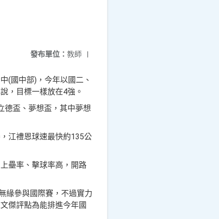
發布單位：
教師
|
(國中部)，今年以國二、
說，目標一樣放在4強。
立德盃、夢想盃，其中夢想
，江禮恩球速最快約135公
，上壘率、擊球率高，開路
情無緣參與國際賽，不過實力
宋文傑評點為能排進今年國