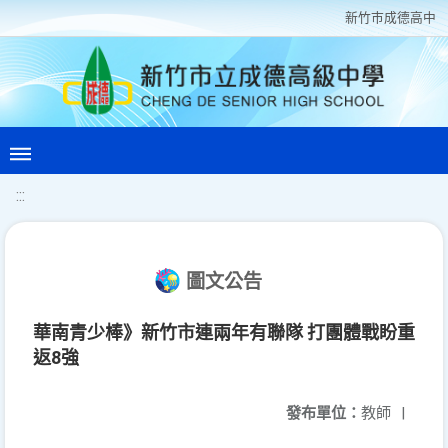
新竹巿成德高中
:::
圖文公告
華南青少棒》新竹市連兩年有聯隊 打團體戰盼重
返8強
發布單位：
教師
|