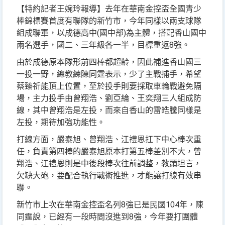
【特約記者王婉玲報導】去年在華南金控盃全國青少
棒錦標賽首度有聯隊的新竹市，今年同樣以兩支球隊
組成聯軍，以成德高中(國中部)為主體，搭配香山國中
兩名選手，國二、三年級各一半，目標重返8強。
由於成德原本隊形前四棒都超齡，因此補進香山國三
一投一野，總教練陳同霆表示，少了主戰捕手，希望
蔡臻祈能頂上位置，至於投手則要採取車輪戰避免隔
場，主力投手由曾翔浩、劉亞綸、王奕翔三人組成防
線，其中曾翔浩是左投，而來自香山的雷皓騰同樣是
左投，期待加強功能性。
打線方面，嚴泰旭、曾翔浩、江禮恩扛下中心棒次重
任，負責第四棒的嚴泰旭原本打第五棒差別不大，曾
翔浩、江禮恩則是中後段棒次往前調整，教頭坦言，
欠缺大砲，要配合執行戰術推進，才能讓打線有效串
聯。
新竹市上次在華南金控盃名列8強已是民國104年，陳
同霆說，已經有一段時間沒進到8強，今年要打團體