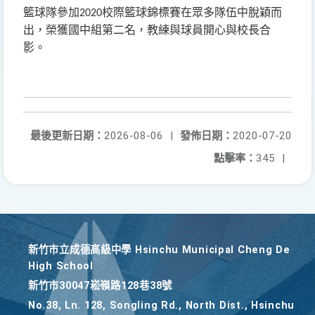
籃球隊參加
校際籃球錦標賽在眾多隊伍中脫穎而
2020
出
，
榮獲國中組第二名
，教練與球員開心與校長合
影。
最後更新日期：
2026-08-06
|
發佈日期：
2020-07-20
點擊率：
345
|
新竹巿立成德高級中學 Hsinchu Municipal Cheng De
High School
新竹巿30047崧嶺路128巷38號
No.38, Ln. 128, Songling Rd., North Dist., Hsinchu