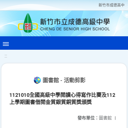
新竹巿成德高中
:::
圖書館 - 活動剪影
1121010全國高級中學閱讀心得寫作比賽及112
上學期圖書借閱金質銀質銅質獎頒獎
發布單位：
圖書館
|