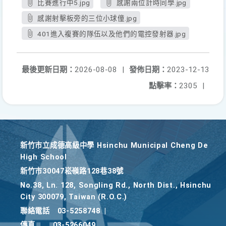
比賽進行中5.jpg
感謝兩位計時同學.jpg
感謝射擊板旁的三位小球僮.jpg
401進入複賽的隊伍以及他們的電控發射器.jpg
最後更新日期：
2026-08-08
|
發佈日期：
2023-12-13
點擊率：
2305
|
新竹巿立成德高級中學 Hsinchu Municipal Cheng De
High School
新竹巿30047崧嶺路128巷38號
No.38, Ln. 128, Songling Rd., North Dist., Hsinchu
City 300079, Taiwan (R.O.C.)
聯絡電話
03-5258748
|
傳真
03-5266049