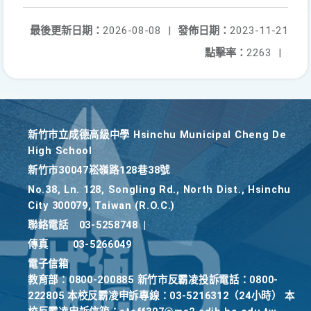
最後更新日期：
2026-08-08
|
發佈日期：
2023-11-21
點擊率：
2263
|
新竹巿立成德高級中學 Hsinchu Municipal Cheng De
High School
新竹巿30047崧嶺路128巷38號
No.38, Ln. 128, Songling Rd., North Dist., Hsinchu
City 300079, Taiwan (R.O.C.)
聯絡電話
03-5258748
|
傳真
03-5266049
電子信箱
教育部：0800-200885 新竹市反霸凌投訴電話：0800-
222805 本校反霸凌申訴專線：03-5216312（24小時） 本