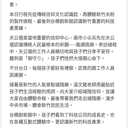
業。
本日行程先從傳統信仰文化認識起，再體驗新竹米粉
的製作過程，最後到台積創新館認識新竹重要的科技
產業鍊。
天公壇是當地重要的信仰中心，兩市小尖兵先在天公
壇認識傳統人民最根本的祈願----風調雨順。參訪過程
中，天公壇的工作人員親切地與孩子們分享平安符。
聽到是「御守り」，孩子們恍然大悟開心收下。
不分台日，每個孩子都好有禮貌，認真的跟工作人員
說謝謝。
接著是新竹的人氣景點城隍廟。溫文龍老師用最貼近
孩子們生活經驗的用詞，向大家介紹城隍信仰，並讓
大家自由體驗夯枷，最後帶著我們走出城隍廟，漫步
中央市場，體會新竹庶民生活。
台積創新館中，孩子們看到了科技公司的成長史，也
在各種互動式體驗中，更認識新竹的科技產業。