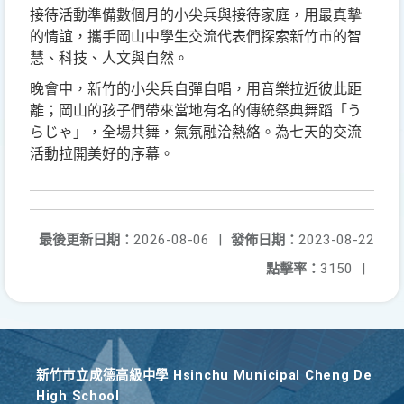
接待活動準備數個月的小尖兵與接待家庭，用最真摯
的情誼，攜手岡山中學生交流代表們探索新竹市的智
慧、科技、人文與自然。
晚會中，新竹的小尖兵自彈自唱，用音樂拉近彼此距
離；岡山的孩子們帶來當地有名的傳統祭典舞蹈「う
らじゃ」，全場共舞，氣氛融洽熱絡。為七天的交流
活動拉開美好的序幕。
最後更新日期：
2026-08-06
|
發佈日期：
2023-08-22
點擊率：
3150
|
新竹巿立成德高級中學 Hsinchu Municipal Cheng De
High School