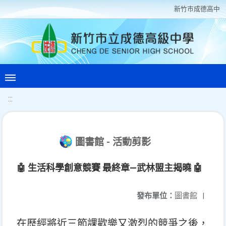
新竹巿成德高中
:::
圖書館 - 活動剪影
🤖️ 生活科學創意競賽 最終章—武林盟主揭曉 🤖️
發布單位：
圖書館
|
在歷經將近三節課歡樂又激烈的競爭之後，