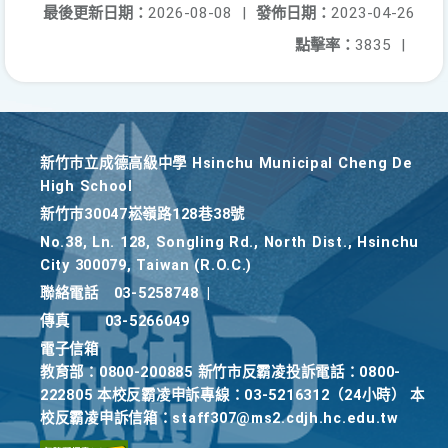
最後更新日期：
2026-08-08
|
發佈日期：
2023-04-26
點擊率：
3835
|
新竹巿立成德高級中學 Hsinchu Municipal Cheng De
High School
新竹巿30047崧嶺路128巷38號
No.38, Ln. 128, Songling Rd., North Dist., Hsinchu
City 300079, Taiwan (R.O.C.)
聯絡電話
03-5258748
|
傳真
03-5266049
電子信箱
教育部：0800-200885 新竹市反霸凌投訴電話：0800-
222805 本校反霸凌申訴專線：03-5216312（24小時） 本
校反霸凌申訴信箱：staff307@ms2.cdjh.hc.edu.tw