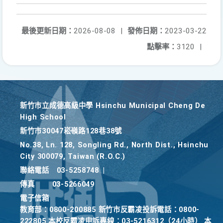
最後更新日期：
2026-08-08
|
發佈日期：
2023-03-22
點擊率：
3120
|
新竹巿立成德高級中學 Hsinchu Municipal Cheng De
High School
新竹巿30047崧嶺路128巷38號
No.38, Ln. 128, Songling Rd., North Dist., Hsinchu
City 300079, Taiwan (R.O.C.)
聯絡電話
03-5258748
|
傳真
03-5266049
電子信箱
教育部：0800-200885 新竹市反霸凌投訴電話：0800-
222805 本校反霸凌申訴專線：03-5216312（24小時） 本