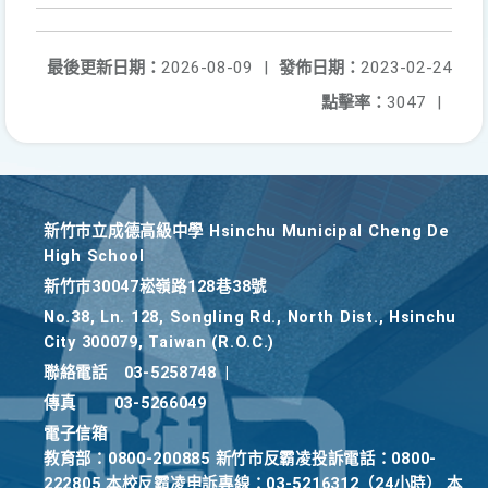
最後更新日期：
2026-08-09
|
發佈日期：
2023-02-24
點擊率：
3047
|
新竹巿立成德高級中學 Hsinchu Municipal Cheng De
High School
新竹巿30047崧嶺路128巷38號
No.38, Ln. 128, Songling Rd., North Dist., Hsinchu
City 300079, Taiwan (R.O.C.)
聯絡電話
03-5258748
|
傳真
03-5266049
電子信箱
教育部：0800-200885 新竹市反霸凌投訴電話：0800-
222805 本校反霸凌申訴專線：03-5216312（24小時） 本