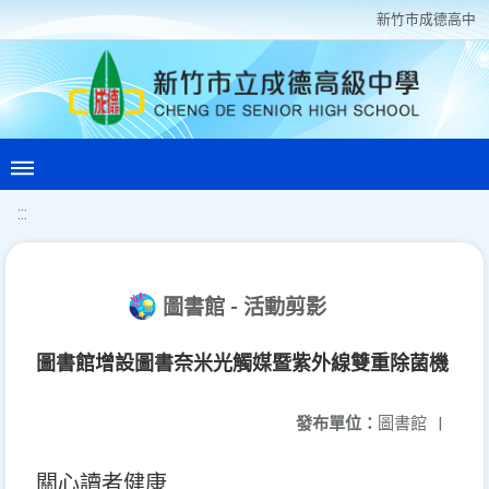
新竹巿成德高中
:::
圖書館 - 活動剪影
圖書館增設圖書奈米光觸媒暨紫外線雙重除菌機
發布單位：
圖書館
|
關心讀者健康