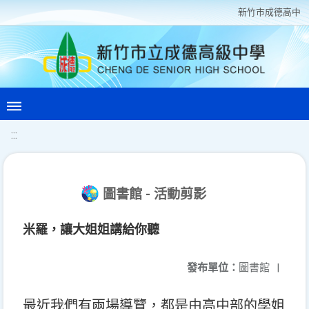
新竹巿成德高中
:::
圖書館 - 活動剪影
米羅，讓大姐姐講給你聽
發布單位：
圖書館
|
最近我們有兩場導覽，都是由高中部的學姐