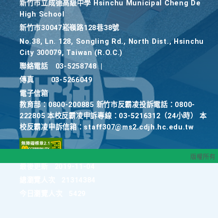
新竹巿立成德高級中學 Hsinchu Municipal Cheng De
High School
新竹巿30047崧嶺路128巷38號
No.38, Ln. 128, Songling Rd., North Dist., Hsinchu
City 300079, Taiwan (R.O.C.)
聯絡電話
03-5258748
|
傳真
03-5266049
電子信箱
教育部：0800-200885 新竹市反霸凌投訴電話：0800-
222805 本校反霸凌申訴專線：03-5216312（24小時） 本
校反霸凌申訴信箱：staff307@ms2.cdjh.hc.edu.tw
版權所有
最後更新
2019-11-04
總瀏覽人次
21314384
今日瀏覽人次
5429