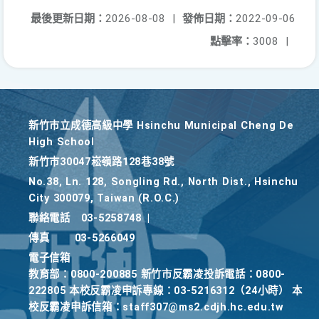
最後更新日期：
2026-08-08
|
發佈日期：
2022-09-06
點擊率：
3008
|
新竹巿立成德高級中學 Hsinchu Municipal Cheng De
High School
新竹巿30047崧嶺路128巷38號
No.38, Ln. 128, Songling Rd., North Dist., Hsinchu
City 300079, Taiwan (R.O.C.)
聯絡電話
03-5258748
|
傳真
03-5266049
電子信箱
教育部：0800-200885 新竹市反霸凌投訴電話：0800-
222805 本校反霸凌申訴專線：03-5216312（24小時） 本
校反霸凌申訴信箱：staff307@ms2.cdjh.hc.edu.tw