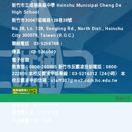
新竹巿立成德高級中學 Hsinchu Municipal Cheng De
High School
新竹巿30047崧嶺路128巷38號
No.38, Ln. 128, Songling Rd., North Dist., Hsinchu
City 300079, Taiwan (R.O.C.)
聯絡電話
03-5258748
|
傳真
03-5266049
電子信箱
教育部：0800-200885 新竹市反霸凌投訴電話：0800-
222805 本校反霸凌申訴專線：03-5216312（24小時） 本
校反霸凌申訴信箱：staff307@ms2.cdjh.hc.edu.tw
版權所有
最後更新
2019-11-04
總瀏覽人次
21315183
今日瀏覽人次
2208