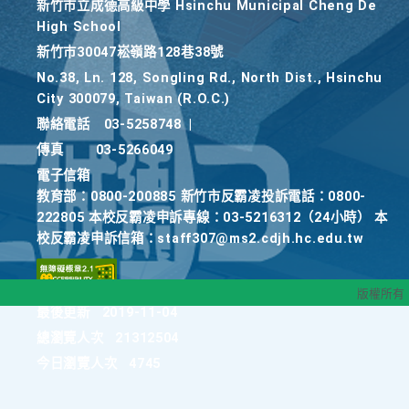
新竹巿立成德高級中學 Hsinchu Municipal Cheng De
High School
新竹巿30047崧嶺路128巷38號
No.38, Ln. 128, Songling Rd., North Dist., Hsinchu
City 300079, Taiwan (R.O.C.)
聯絡電話
03-5258748
|
傳真
03-5266049
電子信箱
教育部：0800-200885 新竹市反霸凌投訴電話：0800-
222805 本校反霸凌申訴專線：03-5216312（24小時） 本
校反霸凌申訴信箱：staff307@ms2.cdjh.hc.edu.tw
版權所有
最後更新
2019-11-04
總瀏覽人次
21312504
今日瀏覽人次
4745