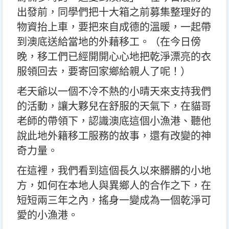
出發前，同學們把十大箱之前募集整理好的
物資抬上車，要把來自成德的溫暖，一起帶
到澳底送給當地的外藉移工。（在今日傍
晚，移工們已經開開心心地把乾淨漂亮的衣
服領回去，要寄回家鄉給親人了呢！）
老天爺以一個不冷不熱的小晴天來支持我們
的活動，讓大夥兒在舒服的天氣下，在貓哥
老師的帶領下，認識澳底這個小漁港、聽他
說此地外籍移工服務的故事，還有改變的神
奇力量。
在這裡，我們看到這個長久以來髒髒的小地
方，如何在本地人與異鄉人的合作之下，在
短短兩三年之內，搖身一變成為一個乾淨可
愛的小漁港。