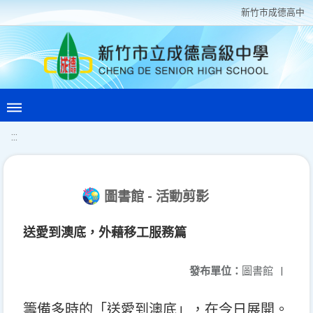
新竹巿成德高中
:::
圖書館 - 活動剪影
送愛到澳底，外藉移工服務篇
發布單位：
圖書館
|
籌備多時的「送愛到澳底」，在今日展開。