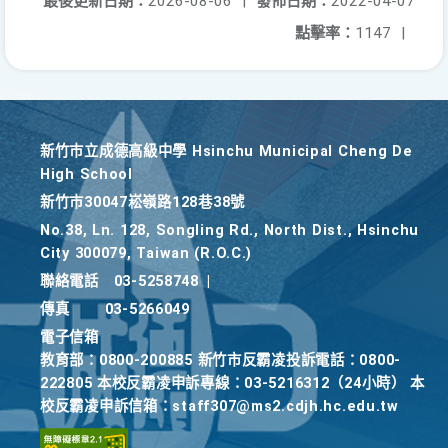
最後更新日期：
2026-08-06
|
發佈日期：
2022-04-07
點擊率：
1147
|
新竹巿立成德高級中學 Hsinchu Municipal Cheng De
High School
新竹巿30047崧嶺路128巷38號
No.38, Ln. 128, Songling Rd., North Dist., Hsinchu
City 300079, Taiwan (R.O.C.)
聯絡電話
03-5258748
|
傳真
03-5266049
電子信箱
教育部：0800-200885 新竹市反霸凌投訴電話：0800-
222805 本校反霸凌申訴專線：03-5216312（24小時） 本
校反霸凌申訴信箱：staff307@ms2.cdjh.hc.edu.tw