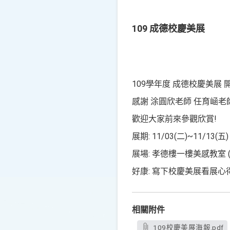
109 成德校慶美展
109學年度 成德校慶美展 
感謝 涂圓欣老師 任育崡老
歡迎大家前來參觀欣賞!
展期: 11/03(二)~11/13(五
展場: 孝德樓一樓美感教室 (
好康: 寫下校慶美展看展
相關附件
109校慶美展海報.pdf