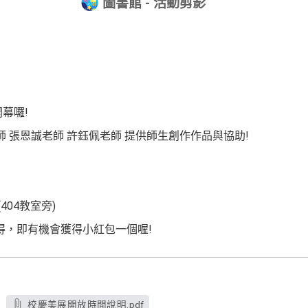
圖書館 - 活動剪影
開幕囉!
師 張恩誠老師 許鈺佩老師 提供師生創作作品與協助!
)
404教室旁)
心得，即有機會獲得小紅包一個喔!
校慶美展開放時間說明.pdf