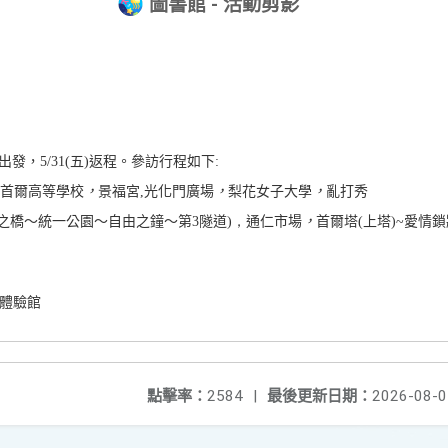
圖書館 - 活動剪影
出發，5/31(五)返程。參訪行程如下:
首爾高等學校
，
景福宮,
光化門廣場
，
梨花女子大學
，
亂打秀
之橋～統一公園～自由之鐘～第3隧道)
，
通仁市場
，
首爾塔(上塔)~愛情
體驗館
點擊率：
2584
|
最後更新日期：
2026-08-0