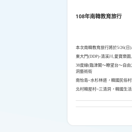
108年南韓教育旅行
本次南韓教育旅行將於5/26(日)
東大門(DDP)-清溪川,
愛寶樂園,
38
度線(臨津閣～瞭望台～自由
洞藝術街
南怡島~水杉林道
，
韓國民俗村
北村韓屋村~三清洞
，
韓國生活