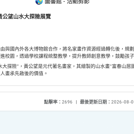
圖書館 - 活動剪影
-黃公望山水大探險展覽
藉由與國內外各大博物館合作，將名家畫作資源經過轉化後，規
帶進校園，透過學校課程統整教學，提升教師創意教學，鼓勵孩
水大探險"，黃公望是元代著名畫家，其繪製的山水畫"富春山居
文人畫承先啟後的價值。
點擊率：
2696
|
最後更新日期：
2026-08-0