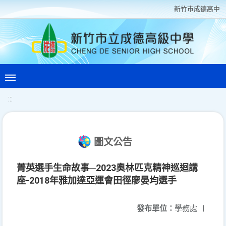
新竹巿成德高中
:::
圖文公告
菁英選手生命故事─2023奧林匹克精神巡迴講
座-2018年雅加達亞運會田徑廖晏均選手
發布單位：
學務處
|