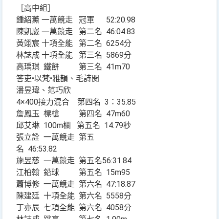
［高中組］
鍾紹薰 一萬競走 冠軍 52:20.98
陳凱崴 一萬競走 第二名 46:04.83
黃翊宸 十項全能 第二名 6254分
林誌成 十項全能 第三名 5869分
高瑀琪 鐵餅 第三名 41m70
答吏•以梵•雅韻、毛詩閔
潘昱瑋、范巧欣
4×400接力混合 第四名 3：35.85
詹鳳玉 標槍 第四名 47m60
邱艾琳 100m欄 第五名 14.79秒
張立詮 一萬競走 第五
名 46:53.82
施昱慈 一萬競走 第五名56:31.84
江柏翰 鉛球 第五名 15m95
蕭博修 一萬競走 第六名 47:18.87
陳建廷 十項全能 第六名 5558分
丁亦辰 七項全能 第六名 4058分