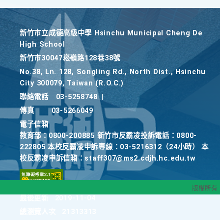
新竹巿立成德高級中學 Hsinchu Municipal Cheng De
High School
新竹巿30047崧嶺路128巷38號
No.38, Ln. 128, Songling Rd., North Dist., Hsinchu
City 300079, Taiwan (R.O.C.)
聯絡電話
03-5258748
|
傳真
03-5266049
電子信箱
教育部：0800-200885 新竹市反霸凌投訴電話：0800-
222805 本校反霸凌申訴專線：03-5216312（24小時） 本
校反霸凌申訴信箱：staff307@ms2.cdjh.hc.edu.tw
版權所有
最後更新
2019-11-04
總瀏覽人次
21313313