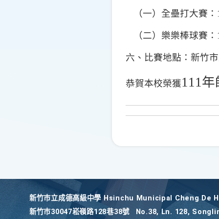
（一）全壘打大賽：
（二）樂樂棒球賽：
六、比賽地點：新竹市
111
年
恭賀本校榮獲
新竹巿立成德高級中學 Hsinchu Municipal Cheng De Hi
新竹巿30047崧嶺路128巷38號
No.38, Ln. 128, Songli