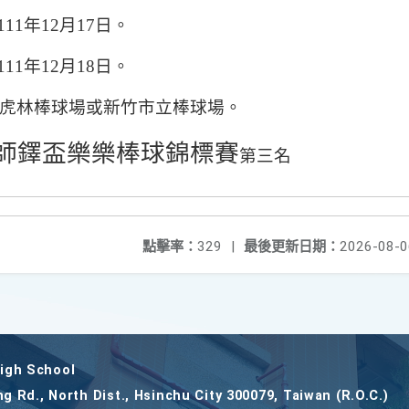
111
年
12
月
17
日。
111
年
12
月
18
日。
虎林棒球場或新竹市立棒球場。
師鐸盃樂樂棒球錦標賽
第三名
點擊率：
329
|
最後更新日期：
2026-08-0
gh School
ng Rd., North Dist., Hsinchu City 300079, Taiwan (R.O.C.)