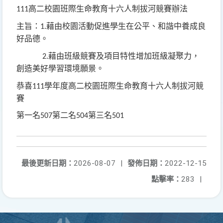
高二校園班際生命教育十六人制拔河競賽辦法
111
主旨：
藉由校園活動促進學生在公平、和諧中養成良
1.
好品德。
藉由班級競賽及項目特性增加班級凝聚力，
2.
創造美好學習環境願景。
恭喜
學年度
高二校園班際生命教育十六人制拔河競
111
賽
第一名
第二名
第三名
507
504
501
最後更新日期：
2026-08-07
|
發佈日期：
2022-12-15
點擊率：
283
|