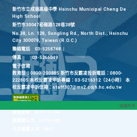
新竹巿立成德高級中學 Hsinchu Municipal Cheng De
High School
新竹巿30047崧嶺路128巷38號
No.38, Ln. 128, Songling Rd., North Dist., Hsinchu
City 300079, Taiwan (R.O.C.)
聯絡電話
03-5258748
|
傳真
03-5266049
電子信箱
教育部：0800-200885 新竹市反霸凌投訴電話：0800-
222805 本校反霸凌申訴專線：03-5216312（24小時） 本
校反霸凌申訴信箱：staff307@ms2.cdjh.hc.edu.tw
版權所有
最後更新
2019-11-04
總瀏覽人次
21314188
今日瀏覽人次
4667