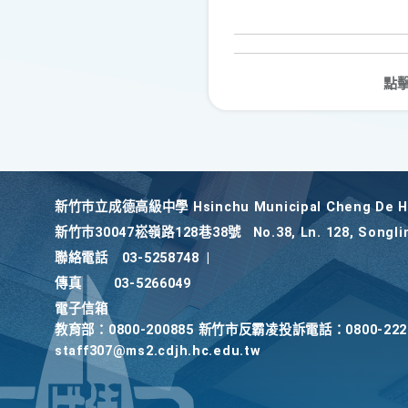
點
新竹巿立成德高級中學 Hsinchu Municipal Cheng De Hi
新竹巿30047崧嶺路128巷38號
No.38, Ln. 128, Songli
聯絡電話
03-5258748
|
傳真
03-5266049
電子信箱
教育部：0800-200885 新竹市反霸凌投訴電話：0800-2
staff307@ms2.cdjh.hc.edu.tw