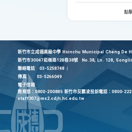
點
新竹巿立成德高級中學 Hsinchu Municipal Cheng De Hi
新竹巿30047崧嶺路128巷38號
No.38, Ln. 128, Songli
聯絡電話
03-5258748
|
傳真
03-5266049
電子信箱
教育部：0800-200885 新竹市反霸凌投訴電話：0800-2
staff307@ms2.cdjh.hc.edu.tw