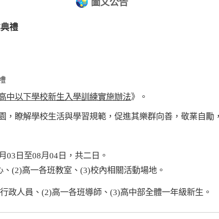
圖文公告
業典禮
禮
高中以下學校新生入學訓練實施辦法
》
。
園，瞭解學校生活與學習規範，促進其樂群向善，敬業自勵
月
03
日至
08
月
04
日，共二日。
心、
(2)
高一各班教室、
(3)
校內相關活動場地
。
行政人員、
(2)
高一各班導師、
(3)
高中部全體一年級新生。