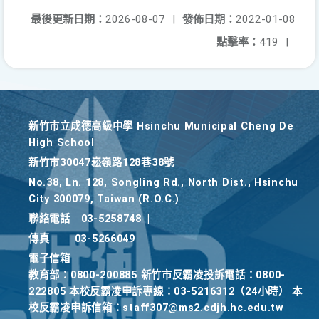
最後更新日期：
2026-08-07
|
發佈日期：
2022-01-08
點擊率：
419
|
新竹巿立成德高級中學 Hsinchu Municipal Cheng De
High School
新竹巿30047崧嶺路128巷38號
No.38, Ln. 128, Songling Rd., North Dist., Hsinchu
City 300079, Taiwan (R.O.C.)
聯絡電話
03-5258748
|
傳真
03-5266049
電子信箱
教育部：0800-200885 新竹市反霸凌投訴電話：0800-
222805 本校反霸凌申訴專線：03-5216312（24小時） 本
校反霸凌申訴信箱：staff307@ms2.cdjh.hc.edu.tw