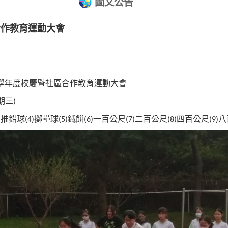
圖文公告
合作教育運動大會
學年度校慶暨社區合作教育運動大會
期三
)
推鉛球
擲壘球
鐵餅
一百公尺
二百公尺
四百公尺
八
)
(4)
(5)
(6)
(7)
(8)
(9)