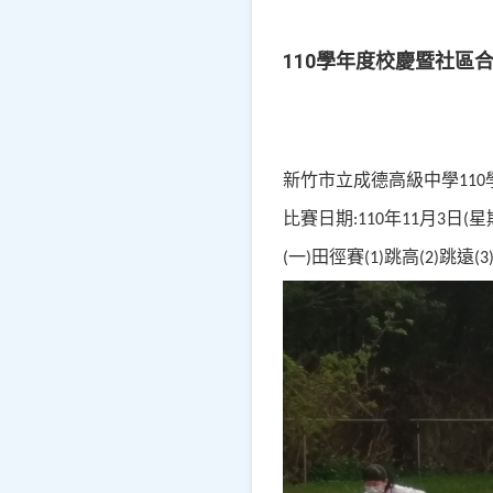
110學年度校慶暨社區
新竹市立成德高級中學
110
比賽日期
年
月
日
星
:110
11
3
(
一
田徑賽
跳高
跳遠
(
)
(1)
(2)
(3