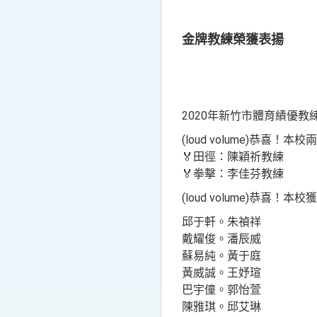
金牌教練榮獲表揚
2020年新竹市體育績優
(loud volume)恭喜
🏅️田徑：陳穎祈教練
🏅️拳擊：李佳芬教練
(loud volume)恭
邱于軒。朱禎祥
戴耀俊。潘辰威
蘇易純。黃于庭
黃威誠。王妤瑄
巴宇僮。郭怡萱
陳雅琪。邱艾琳