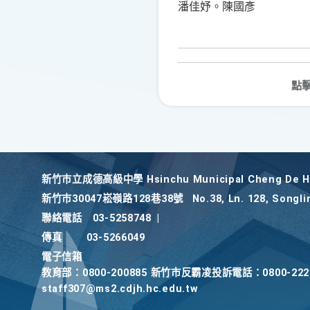
潘佳妤。陳國彥
點
新竹巿立成德高級中學 Hsinchu Municipal Cheng De Hi
新竹巿30047崧嶺路128巷38號
No.38, Ln. 128, Songli
聯絡電話
03-5258748
|
傳真
03-5266049
電子信箱
教育部：0800-200885 新竹市反霸凌投訴電話：0800-2
staff307@ms2.cdjh.hc.edu.tw