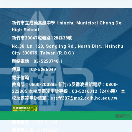
新竹巿立成德高級中學 Hsinchu Municipal Cheng De
High School
新竹巿30047崧嶺路128巷38號
No.38, Ln. 128, Songling Rd., North Dist., Hsinchu
City 300079, Taiwan (R.O.C.)
聯絡電話
03-5258748
|
傳真
03-5266049
電子信箱
教育部：0800-200885 新竹市反霸凌投訴電話：0800-
222805 本校反霸凌申訴專線：03-5216312（24小時） 本
校反霸凌申訴信箱：staff307@ms2.cdjh.hc.edu.tw
版權所有
最後更新
2019-11-04
總瀏覽人次
21315632