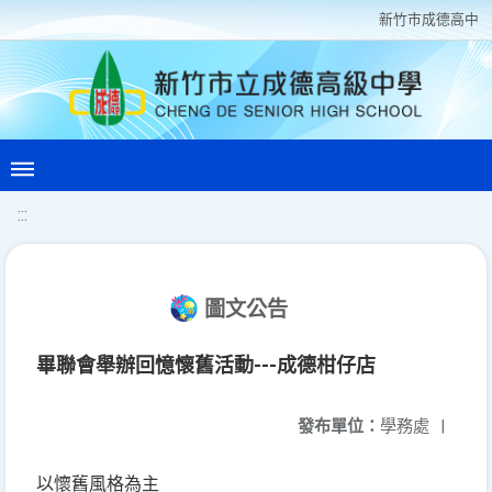
新竹巿成德高中
:::
圖文公告
畢聯會舉辦回憶懷舊活動---成德柑仔店
發布單位：
學務處
|
以懷舊風格為主