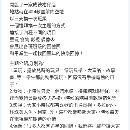
開設了一家成德柑仔店
地點就在404教室前的空地
以三天換一次班級
一個禮拜換一次主題的方式
連接了四種不同的項目
童玩 食物 影視 偶像🌟
會展出各班班級的回憶照
和畢業生一起找回童年的快樂回憶！
主題介紹,分別為:
1.童玩：擺放兒時的玩具，像玩具槍、大富翁、故事
書...等，學生都能動手玩玩，回憶沒有手機電動的日
子。
2.食物：小時候只要一個汽水糖、棒棒糖就很開心，在
裡面我們會擺放各式各樣小時候的糖果餅乾鋁箔包等
3.影視：大家小時候都有喜歡的卡通電視，多拉a夢、
珍珠美人魚、柯南...等，這些都能喚起大家小時候每天
在電視機前期待的心情
4.偶像：很多人都有追星的回憶，我們將把那些讓大家