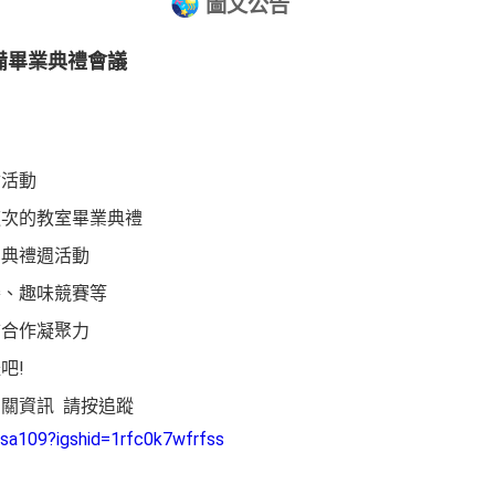
圖文公告
備畢業典禮會議
會活動
這次的教室畢業典禮
業典禮週活動
賽、趣味競賽等
結合作凝聚力
吧!
相關資訊 請按追蹤
gsa109?igshid=1rfc0k7wfrfss