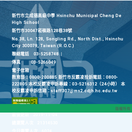
新竹巿立成德高級中學 Hsinchu Municipal Cheng De
High School
新竹巿30047崧嶺路128巷38號
No.38, Ln. 128, Songling Rd., North Dist., Hsinchu
City 300079, Taiwan (R.O.C.)
聯絡電話
03-5258748
|
傳真
03-5266049
電子信箱
教育部：0800-200885 新竹市反霸凌投訴電話：0800-
222805 本校反霸凌申訴專線：03-5216312（24小時） 本
校反霸凌申訴信箱：staff307@ms2.cdjh.hc.edu.tw
版權所有
最後更新
2019-11-04
總瀏覽人次
21314530
今日瀏覽人次
6024