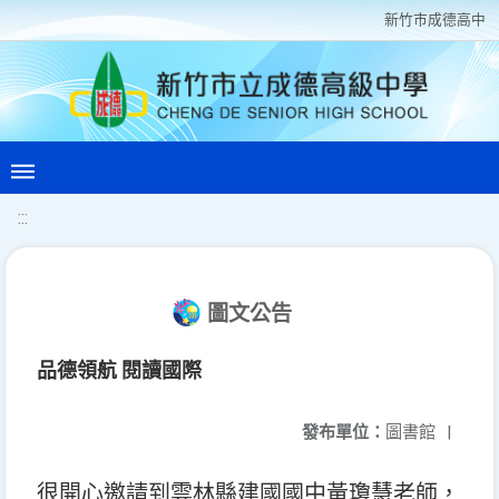
新竹巿成德高中
:::
圖文公告
品德領航 閱讀國際
發布單位：
圖書館
|
很開心邀請到雲林縣建國國中黃瓊慧老師，