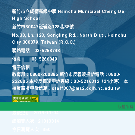
新竹巿立成德高級中學 Hsinchu Municipal Cheng De
High School
新竹巿30047崧嶺路128巷38號
No.38, Ln. 128, Songling Rd., North Dist., Hsinchu
City 300079, Taiwan (R.O.C.)
聯絡電話
03-5258748
|
傳真
03-5266049
電子信箱
教育部：0800-200885 新竹市反霸凌投訴電話：0800-
222805 本校反霸凌申訴專線：03-5216312（24小時） 本
校反霸凌申訴信箱：staff307@ms2.cdjh.hc.edu.tw
版權所有
最後更新
2019-11-04
總瀏覽人次
21313314
今日瀏覽人次
350