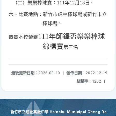
（二）樂樂棒球賽：
111
年
12
月
18
日。
六、比賽地點：新竹市虎林棒球場或新竹市立
棒球場。
111
年師鐸盃樂樂棒球
恭賀本校榮獲
錦標賽
第三名
最後更新日期：
2026-08-10
|
發佈日期：
2022-12-19
點擊率：
1202
|
新竹巿立成德高級中學 Hsinchu Municipal Cheng De