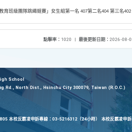
教育班級團隊跳繩競賽」女生組第一名
第二名
第三名
407
404
402
點擊率：
1020
|
最後更新日期：
2026-08-0
gh School
ng Rd., North Dist., Hsinchu City 300079, Taiwan (R.O.C.)
22805 本校反霸凌申訴專線：03-5216312（24小時） 本校反霸凌申