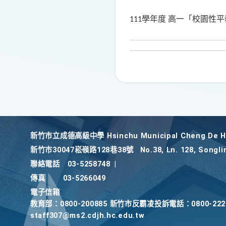
學年度
高一「校園性平
111
新竹巿立成德高級中學 Hsinchu Municipal Cheng De Hi
新竹巿30047崧嶺路128巷38號
No.38, Ln. 128, Songli
聯絡電話
03-5258748
|
傳真
03-5266049
電子信箱
教育部：0800-200885 新竹市反霸凌投訴電話：0800-2
staff307@ms2.cdjh.hc.edu.tw