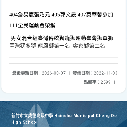
404
詹易宸
張乃元
 405
郭文晟
 407
莫華馨參加
111
全民運動會榮獲
男女混合組臺灣傳統獅龍獅運動臺灣獅單獅
臺灣獅多獅 龍鳳獅第一名  客家獅第二名
最後更新日期：
2026-08-07
|
發佈日期：
2022-11-03
點擊率：
2599
|
新竹巿立成德高級中學 Hsinchu Municipal Cheng De
High School