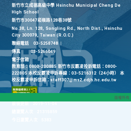
新竹巿立成德高級中學 Hsinchu Municipal Cheng De
High School
新竹巿30047崧嶺路128巷38號
No.38, Ln. 128, Songling Rd., North Dist., Hsinchu
City 300079, Taiwan (R.O.C.)
聯絡電話
03-5258748
|
傳真
03-5266049
電子信箱
教育部：0800-200885 新竹市反霸凌投訴電話：0800-
222805 本校反霸凌申訴專線：03-5216312（24小時） 本
校反霸凌申訴信箱：staff307@ms2.cdjh.hc.edu.tw
版權所有
最後更新
2019-11-04
總瀏覽人次
21315859
今日瀏覽人次
5383