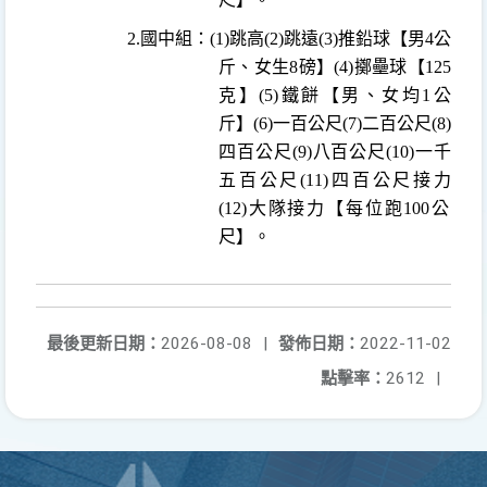
2.
國中組：
(1)
跳高
(2)
跳遠
(3)
推鉛球【男
4
公
斤、女生
8
磅】
(4)
擲壘球【
125
克
】
(5)
鐵餅【男、女均
1
公
斤】
(6)
一百公尺
(7)
二百公尺
(8)
四百公尺
(9)
八百公尺
(10)
一千
五百公尺
(11)
四百公尺接力
(12)
大隊接力【每位跑
100
公
尺】。
最後更新日期：
2026-08-08
|
發佈日期：
2022-11-02
點擊率：
2612
|