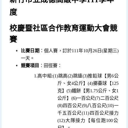
度
校慶暨社區合作教育運動大會競
賽
比賽日期
：
個人賽，訂於
111
年
10
月
26
日
(
星期三
)
一天。
競賽項目
：
田徑賽：
1.
高中組
:(1)
跳高
(2)
跳遠
(3)
推鉛球【男
6
公
斤、女
4
公斤】
(4)
擲壘球【
125
克
】
(5)
鐵餅【男
1.75
公斤、女
1
公斤】
(6)
一百公尺
(7)
二百公尺
(8)
四百公尺
(9)
八百公尺
(10)
一
千五百公尺
(11)
四百公尺接力
(12)
大隊接力【每位跑
100
公
尺】。