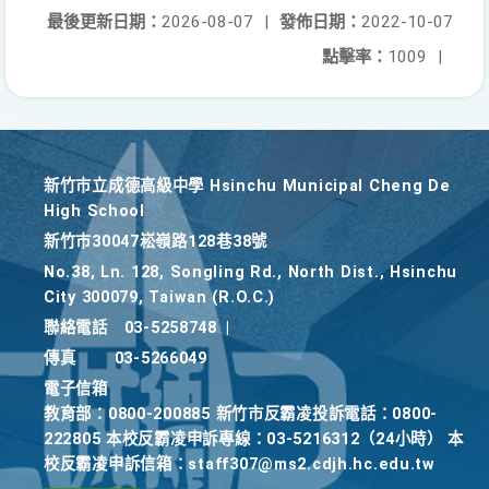
最後更新日期：
2026-08-07
|
發佈日期：
2022-10-07
點擊率：
1009
|
新竹巿立成德高級中學 Hsinchu Municipal Cheng De
High School
新竹巿30047崧嶺路128巷38號
No.38, Ln. 128, Songling Rd., North Dist., Hsinchu
City 300079, Taiwan (R.O.C.)
聯絡電話
03-5258748
|
傳真
03-5266049
電子信箱
教育部：0800-200885 新竹市反霸凌投訴電話：0800-
222805 本校反霸凌申訴專線：03-5216312（24小時） 本
校反霸凌申訴信箱：staff307@ms2.cdjh.hc.edu.tw