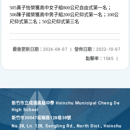
505
黃子怡榮獲高中女子組
800
公尺自由式第一名；
506陳子揚榮獲高中男子組
200
公尺仰式第一名；
100
公
尺仰式第二名；
50
公尺仰式第三名
最後更新日期：
2026-08-07
|
發佈日期：
2022-10-07
點擊率：
1585
|
新竹巿立成德高級中學 Hsinchu Municipal Cheng De
High School
新竹巿30047崧嶺路128巷38號
No.38, Ln. 128, Songling Rd., North Dist., Hsinchu