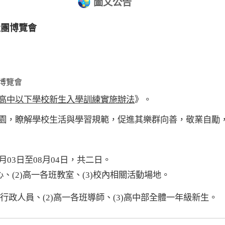
圖文公告
社團博覽會
博覽會
高中以下學校新生入學訓練實施辦法
》
。
園，瞭解學校生活與學習規範，促進其樂群向善，敬業自勵
月
03
日至
08
月
04
日，共二日。
心、
(2)
高一各班教室、
(3)
校內相關活動場地
。
行政人員、
(2)
高一各班導師、
(3)
高中部全體一年級新生。